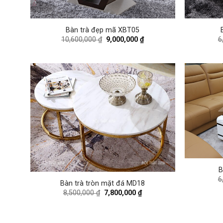
Bàn trà đẹp mã XBT05
Original
Current
10,600,000
₫
9,000,000
₫
6
price
price
was:
is:
10,600,000 ₫.
9,000,000 ₫.
B
6
Bàn trà tròn mặt đá MD18
Original
Current
8,500,000
₫
7,800,000
₫
price
price
was:
is:
8,500,000 ₫.
7,800,000 ₫.