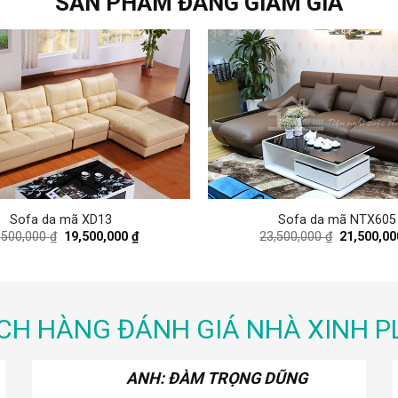
SẢN PHẨM ĐANG GIẢM GIÁ
Sofa da mã XD13
Sofa da mã NTX605
Original
Current
Original
,500,000
₫
19,500,000
₫
23,500,000
₫
21,500,0
price
price
price
was:
is:
was:
22,500,000 ₫.
19,500,000 ₫.
23,500,000
CH HÀNG ĐÁNH GIÁ NHÀ XINH P
ANH: CA SĨ KHẮC HIẾU