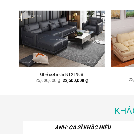
Ghế sofa da NTX1908
rrent
22
Original
Current
25,000,000
₫
22,500,000
₫
ice
price
price
was:
is:
,100,000 ₫.
25,000,000 ₫.
22,500,000 ₫.
KHÁ
ANH: CA SĨ KHẮC HIẾU