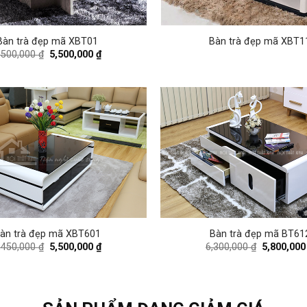
Bàn trà đẹp mã XBT01
Bàn trà đẹp mã XBT1
Original
Current
,500,000
₫
5,500,000
₫
price
price
was:
is:
6,500,000 ₫.
5,500,000 ₫.
àn trà đẹp mã XBT601
Bàn trà đẹp mã BT61
Original
Current
Original
,450,000
₫
5,500,000
₫
6,300,000
₫
5,800,00
price
price
price
was:
is:
was:
6,450,000 ₫.
5,500,000 ₫.
6,300,000 