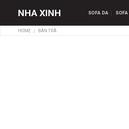
Skip
NHA XINH
to
SOFA DA
SOFA
content
HOME
BÀN TRÀ
/