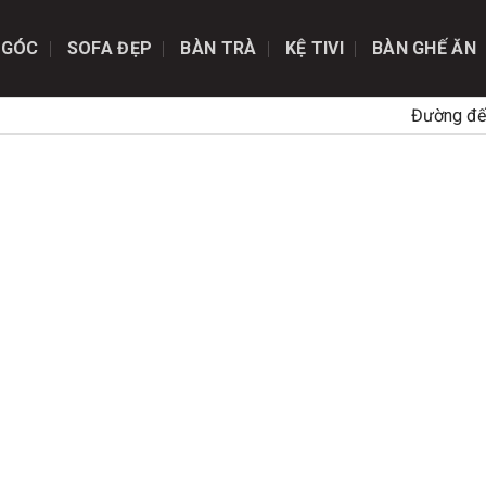
 GÓC
SOFA ĐẸP
BÀN TRÀ
KỆ TIVI
BÀN GHẾ ĂN
Đường đế