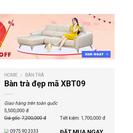
HOME
BÀN TRÀ
/
Bàn trà đẹp mã XBT09
Giao hàng trên toàn quốc
5,500,000 đ
Giá gốc: 7,200,000 đ
Tiết kiệm: 1,700,000 đ
0975.90.3333
ĐẶT MUA NGAY