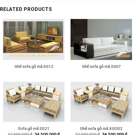
RELATED PRODUCTS
Ghế sofa gỗ mã SG12
Ghế sofa gỗ mã SG07
Sofa gỗ mã SG21
Ghế sofa gỗ mã XGO02
Original
Current
Original
Curr
37,600,000
₫
34,500,000
₫
37,000,000
₫
34,500,000
₫