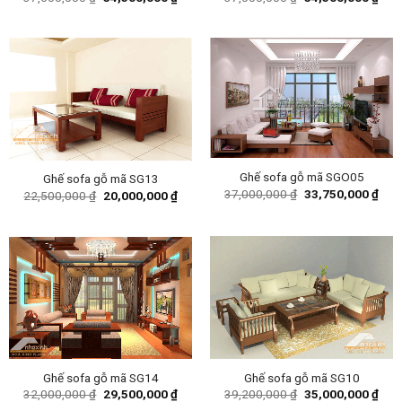
price
price
price
pric
was:
is:
was:
is:
37,600,000 ₫.
34,500,000 ₫.
37,000,000 ₫.
34,5
Ghế sofa gỗ mã SGO05
Ghế sofa gỗ mã SG13
Original
Curr
37,000,000
₫
33,750,000
₫
Original
Current
22,500,000
₫
20,000,000
₫
price
pric
price
price
was:
is:
was:
is:
37,000,000 ₫.
33,7
22,500,000 ₫.
20,000,000 ₫.
Ghế sofa gỗ mã SG14
Ghế sofa gỗ mã SG10
Original
Current
Original
Curr
32,000,000
₫
29,500,000
₫
39,200,000
₫
35,000,000
₫