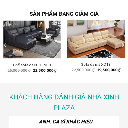
price
price
price
pric
was:
is:
was:
is:
32,000,000 ₫.
29,500,000 ₫.
39,200,000 ₫.
35,0
SẢN PHẨM ĐANG GIẢM GIÁ
Sofa da mã XD13
Ghế sofa da NTX1908
ent
Original
Curr
22,500,000
₫
19,500,000
₫
Original
Current
25,000,000
₫
22,500,000
₫
e
price
pric
price
price
was:
is:
was:
is:
00,000 ₫.
22,500,000 ₫.
19,5
25,000,000 ₫.
22,500,000 ₫.
KHÁCH HÀNG ĐÁNH GIÁ NHÀ XINH
PLAZA
ANH: CA SĨ KHẮC HIẾU