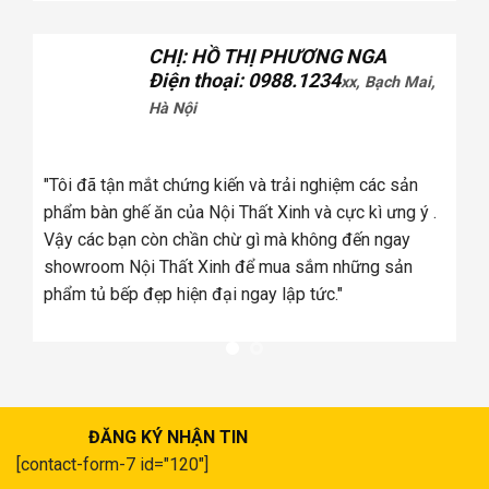
CHỊ: HỒ THỊ PHƯƠNG NGA
Điện thoại: 0988.1234
xx, Bạch Mai,
Hà Nội
tôi
úng
"Tôi đã tận mắt chứng kiến và trải nghiệm các sản
a
phẩm bàn ghế ăn của Nội Thất Xinh và cực kì ưng ý .
Vậy các bạn còn chần chừ gì mà không đến ngay
showroom Nội Thất Xinh để mua sắm những sản
phẩm tủ bếp đẹp hiện đại ngay lập tức."
ĐĂNG KÝ NHẬN TIN
[contact-form-7 id="120"]