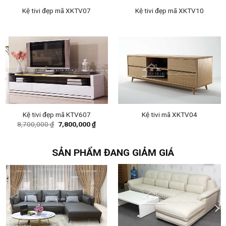
Kệ tivi đẹp mã XKTV07
Kệ tivi đẹp mã XKTV10
Kệ tivi đẹp mã KTV607
Kệ tivi mã XKTV04
Original
Current
8,700,000
₫
7,800,000
₫
price
price
was:
is:
8,700,000 ₫.
7,800,000 ₫.
SẢN PHẨM ĐANG GIẢM GIÁ