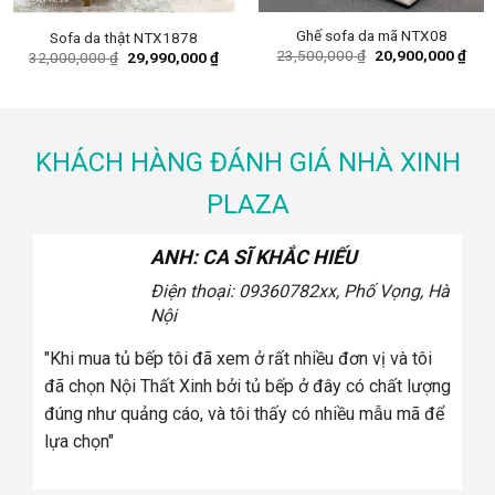
Ghế sofa da mã NTX08
Sofa da thật NTX1878
ent
Original
Curr
23,500,000
₫
20,900,000
₫
Original
Current
32,000,000
₫
29,990,000
₫
e
price
pric
price
price
was:
is:
was:
is:
00,000 ₫.
23,500,000 ₫.
20,9
32,000,000 ₫.
29,990,000 ₫.
KHÁCH HÀNG ĐÁNH GIÁ NHÀ XINH
PLAZA
ANH: CA SĨ KHẮC HIẾU
Điện thoại: 0936078
2xx, Phố Vọng, Hà
Nội
tôi
"Khi mua tủ bếp tôi đã xem ở rất nhiều đơn vị và tôi
úng
đã chọn Nội Thất Xinh bởi tủ bếp ở đây có chất lượng
a
đúng như quảng cáo, và tôi thấy có nhiều mẫu mã để
lựa chọn"