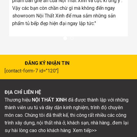
a
phẩm bàn ghế ăn của Nội Thất Xinh và cực kì ưng ý .
Vậy các bạn còn chần chừ gì mà không đến ngay
showroom Nội Thất Xinh để mua sắm những sản
phẩm tủ bếp đẹp hiện đại ngay lập tức."
ĐĂNG KÝ NHẬN TIN
[contact-form-7 id="120"]
ĐỊA CHỈ LIÊN HỆ
Thương hiệu
NỘI THẤT XINH
đã được thành lập với những
thành viên ưu tú và dày dặn kinh nghiệm, trình độ chuyên
môn cao. Chúng tôi đã thiết kế, thi công rất nhiều các công
trình xây dựng, nội thất nhà ở, khách sạn, nhà hàng...đem lại
sự hài lòng cao cho khách hàng. Xem tiếp>>