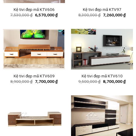
Kệ tivi đẹp mã KTV606
Kệ tivi đẹp mã KTV97
Original
Current
Original
Curre
7,530,000
₫
6,570,000
₫
8,300,000
₫
7,260,000
₫
price
price
price
price
was:
is:
was:
is:
7,530,000 ₫.
6,570,000 ₫.
8,300,000 ₫.
7,260
Kệ tivi đẹp mã KTV609
Kệ tivi đẹp mã KTV610
Original
Current
Original
Curre
8,900,000
₫
7,700,000
₫
9,500,000
₫
8,700,000
₫
price
price
price
price
was:
is:
was:
is:
8,900,000 ₫.
7,700,000 ₫.
9,500,000 ₫.
8,700