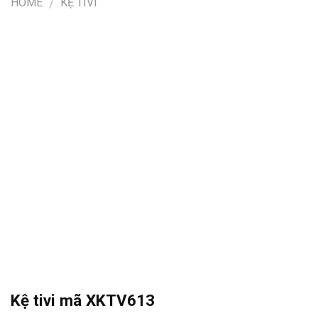
HOME
KỆ TIVI
/
Kệ tivi mã XKTV613