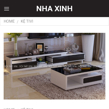
Skip
NHA XINH
to
content
HOME
KỆ TIVI
/