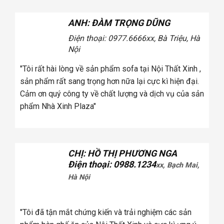
ANH: ĐÀM TRỌNG DŨNG
Điện thoại: 0977.6666
xx, Bà Triệu, Hà
Nội
tôi
"Tôi rất hài lòng về sản phẩm sofa tại Nội Thất Xinh ,
úng
sản phẩm rất sang trọng hơn nữa lại cực kì hiện đại.
a
Cảm ơn quý công ty về chất lượng và dịch vụ của sản
phẩm Nhà Xinh Plaza"
CHỊ: HỒ THỊ PHƯƠNG NGA
Điện thoại: 0988.1234
xx, Bạch Mai,
Hà Nội
tôi
úng
"Tôi đã tận mắt chứng kiến và trải nghiệm các sản