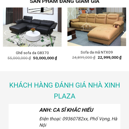
SẢN PHẨM ĐANG GIẢM GIÁ
Sofa da mã NTX09
Ghế sofa da G8370
nt
Original
Curr
24,899,000
₫
22,999,000
₫
Original
Current
55,000,000
₫
50,000,000
₫
price
pric
price
price
was:
is:
was:
is:
,000 ₫.
24,899,000 ₫.
22,9
55,000,000 ₫.
50,000,000 ₫.
KHÁCH HÀNG ĐÁNH GIÁ NHÀ XINH
PLAZA
ANH: CA SĨ KHẮC HIẾU
Điện thoại: 0936.xxx078
2xx, Phố
Vọng, Hà Nội