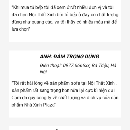
"Khi mua ghế sofa tôi đã xem ở rất nhiều đơn vị và tôi
"K
đã chọn Cosy bởi ghế sofa ở đây có chất lượng đúng
đã
như quảng cáo, và tôi thấy có nhiều mẫu mã để lựa
đú
chọn"
lự
ANH: CA SĨ KHẮC HIẾU
Điện thoại: 0936.xxx078
2xx, Phố
Vọng, Hà Nội
"Khi mua ghế sofa tôi đã xem ở rất nhiều đơn vị và tôi
"T
đã chọn Cosy bởi ghế sofa ở đây có chất lượng đúng
sả
như quảng cáo, và tôi thấy có nhiều mẫu mã để lựa
Cả
chọn"
ph