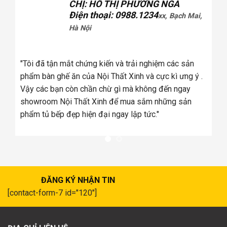
ANH: CA SĨ KHẮC HIẾU
Điện thoại: 0936.xxx078
2xx, Phố
Vọng, Hà Nội
"Khi mua ghế sofa tôi đã xem ở rất nhiều đơn vị và tôi
đã chọn Cosy bởi ghế sofa ở đây có chất lượng đúng
"T
như quảng cáo, và tôi thấy có nhiều mẫu mã để lựa
ph
chọn"
Vậ
sh
ph
ĐĂNG KÝ NHẬN TIN
[contact-form-7 id="120"]
ĐỊA CHỈ LIÊN HỆ
Thương hiệu
NỘI THẤT XINH
đã được thành lập với những