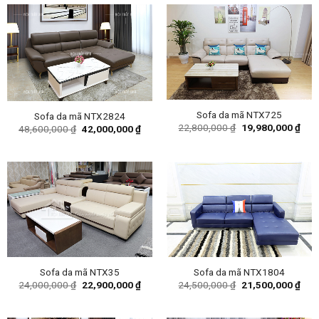
Sofa da mã NTX725
Sofa da mã NTX2824
Original
Curr
22,800,000
₫
19,980,000
₫
Original
Current
48,600,000
₫
42,000,000
₫
price
pric
price
price
was:
is:
was:
is:
22,800,000 ₫.
19,9
48,600,000 ₫.
42,000,000 ₫.
Sofa da mã NTX35
Sofa da mã NTX1804
Original
Current
Original
Curr
24,000,000
₫
22,900,000
₫
24,500,000
₫
21,500,000
₫
price
price
price
pric
was:
is:
was:
is:
24,000,000 ₫.
22,900,000 ₫.
24,500,000 ₫.
21,5