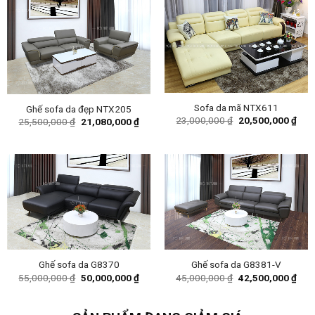
Sofa da mã NTX611
Ghế sofa da đẹp NTX205
Original
Curr
23,000,000
₫
20,500,000
₫
Original
Current
25,500,000
₫
21,080,000
₫
price
pric
price
price
was:
is:
was:
is:
23,000,000 ₫.
20,5
25,500,000 ₫.
21,080,000 ₫.
Ghế sofa da G8370
Ghế sofa da G8381-V
Original
Current
Original
Curr
55,000,000
₫
50,000,000
₫
45,000,000
₫
42,500,000
₫
price
price
price
pric
was:
is:
was:
is:
55,000,000 ₫.
50,000,000 ₫.
45,000,000 ₫.
42,5