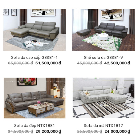
was:
is:
was:
is:
24,000,000 ₫.
22,9
83,000,000 ₫.
75,000,000 ₫.
Sofa da cao cấp G8381-1
Ghế sofa da G8381-V
Original
Current
Original
Curr
65,000,000
₫
51,500,000
₫
45,000,000
₫
42,500,000
₫
price
price
price
pric
was:
is:
was:
is:
65,000,000 ₫.
51,500,000 ₫.
45,000,000 ₫.
42,5
Sofa da đẹp NTX1881
Sofa da mã NTX1817
Original
Current
Original
Curr
34,500,000
₫
29,200,000
₫
26,500,000
₫
24,000,000
₫
price
price
price
pric