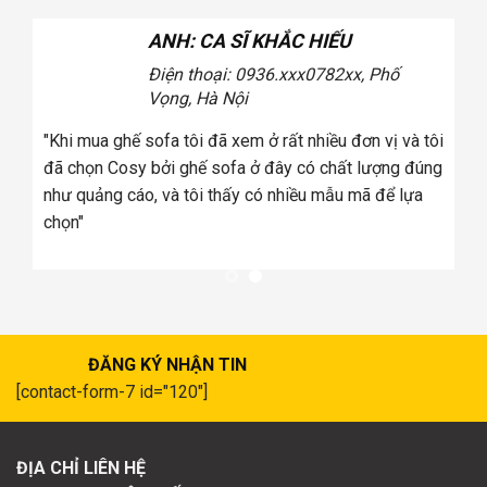
ANH: CA SĨ KHẮC HIẾU
Điện thoại: 0936.xxx078
2xx, Phố
Vọng, Hà Nội
"Khi mua ghế sofa tôi đã xem ở rất nhiều đơn vị và tôi
đã chọn Cosy bởi ghế sofa ở đây có chất lượng đúng
"T
như quảng cáo, và tôi thấy có nhiều mẫu mã để lựa
ph
chọn"
Vậ
sh
ph
ĐĂNG KÝ NHẬN TIN
[contact-form-7 id="120"]
ĐỊA CHỈ LIÊN HỆ