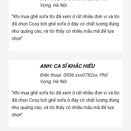
Vọng, Hà Nội
"Khi mua ghế sofa tôi đã xem ở rất nhiều đơn vị và tôi
"K
đã chọn Cosy bởi ghế sofa ở đây có chất lượng đúng
đã
như quảng cáo, và tôi thấy có nhiều mẫu mã để lựa
đú
chọn"
lự
ANH: CA SĨ KHẮC HIẾU
Điện thoại: 0936.xxx078
2xx, Phố
Vọng, Hà Nội
"Khi mua ghế sofa tôi đã xem ở rất nhiều đơn vị và tôi
"T
đã chọn Cosy bởi ghế sofa ở đây có chất lượng đúng
sả
như quảng cáo, và tôi thấy có nhiều mẫu mã để lựa
Cả
chọn"
ph