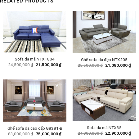
RELATED PRODUCTS
Sofa da mã NTX1804
Ghế sofa da đẹp NTX205
Original
Current
24,500,000
₫
21,500,000
₫
Original
Curr
25,500,000
₫
21,080,000
₫
price
price
price
pric
was:
is:
was:
is:
24,500,000 ₫.
21,500,000 ₫.
25,500,000 ₫.
21,0
Sofa da mã NTX35
Ghế sofa da cao cấp G8381-B
Original
Curr
24,000,000
₫
22,900,000
₫
Original
Current
83,000,000
₫
75,000,000
₫
price
pric
price
price