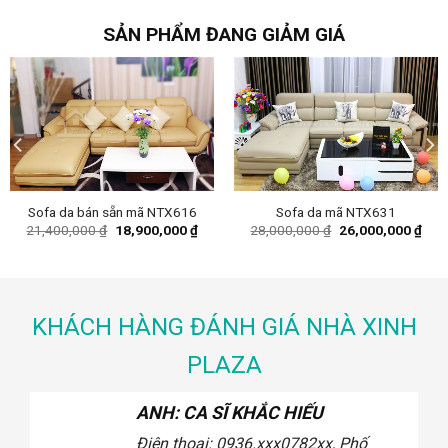
was:
is:
was:
is:
34,500,000 ₫.
29,200,000 ₫.
26,500,000 ₫.
24,0
SẢN PHẨM ĐANG GIẢM GIÁ
Sofa da bán sẵn mã NTX616
Sofa da mã NTX631
ent
Original
Current
Original
Curr
21,400,000
₫
18,900,000
₫
28,000,000
₫
26,000,000
₫
e
price
price
price
pric
was:
is:
was:
is:
44,000 ₫.
21,400,000 ₫.
18,900,000 ₫.
28,000,000 ₫.
26,0
KHÁCH HÀNG ĐÁNH GIÁ NHÀ XINH
PLAZA
ANH: CA SĨ KHẮC HIẾU
Điện thoại: 0936.xxx078
2xx, Phố