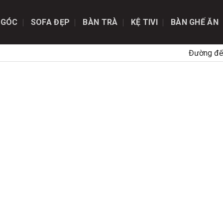
 GÓC
SOFA ĐẸP
BÀN TRÀ
KỆ TIVI
BÀN GHẾ ĂN
Đường đế