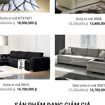
Sofa nỉ mã NTX1821
Sofa nỉ mã XN06
Original
Current
,500,000
₫
18,000,000
₫
Original
15,700,000
₫
13,800,0
price
price
price
was:
is:
was:
20,500,000 ₫.
18,000,000 ₫.
15,700,000
Sofa nỉ mã XN10
Ghế sofa nỉ mã XN0
Original
Current
,000,000
₫
14,700,000
₫
Original
17,700,000
₫
14,700,0
price
price
price
was:
is:
was:
16,000,000 ₫.
14,700,000 ₫.
17,700,000