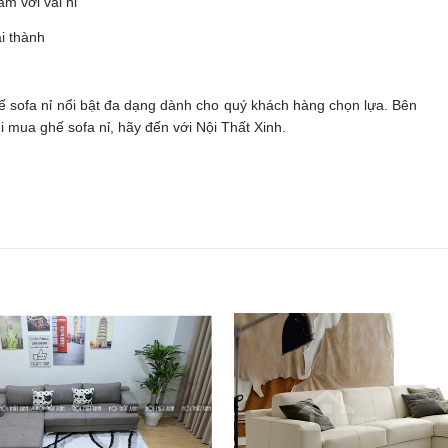
m với vải nỉ
i thành
hế sofa nỉ nổi bật đa dạng dành cho quý khách hàng chọn lựa. Bên
hi mua ghế sofa nỉ, hãy đến với Nội Thất Xinh.