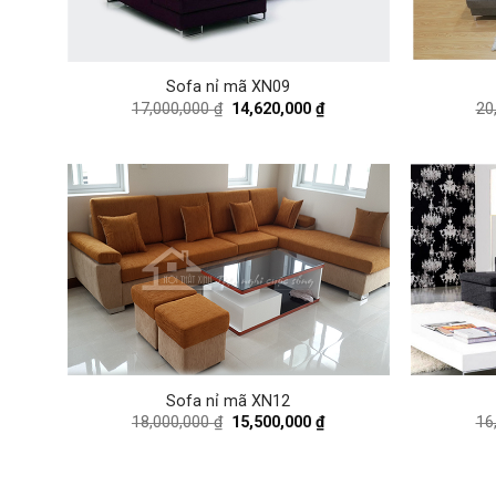
Sofa nỉ mã XN09
Original
Current
17,000,000
₫
14,620,000
₫
20
price
price
was:
is:
17,000,000 ₫.
14,620,000 ₫.
Sofa nỉ mã XN12
Original
Current
18,000,000
₫
15,500,000
₫
16
price
price
was:
is:
18,000,000 ₫.
15,500,000 ₫.