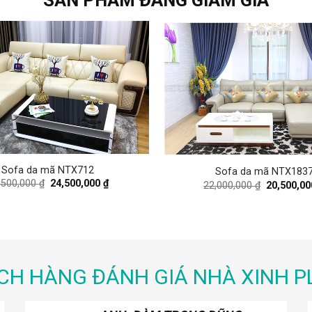
SẢN PHẨM ĐANG GIẢM GIÁ
Sofa da mã NTX712
Sofa da mã NTX183
Original
Current
,500,000
₫
24,500,000
₫
Original
22,000,000
₫
20,500,0
price
price
price
was:
is:
was:
26,500,000 ₫.
24,500,000 ₫.
22,000,000
CH HÀNG ĐÁNH GIÁ NHÀ XINH P