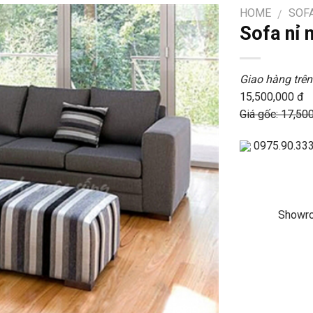
HOME
SOFA
/
Sofa nỉ
Giao hàng trên
15,500,000 đ
Giá gốc: 17,50
0975.90.33
Showro