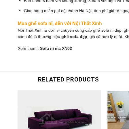
Bảo hành 6 năm với khung xương, 3 năm với đệm và 1 nă
Giao hàng miễn phí nội thành Hà Nội, tính phí giá rẻ ngoạ
Mua ghế sofa nỉ, đến với Nội Thất Xinh
Nội Thất Xinh là đơn vị chuyên cung cấp ghế sofa nỉ đẹp, g
cạnh đó là thương hiệu
ghế sofa đẹp
, giá cả hợp lý nhất. K
Xem them :
Sofa ni ma XN02
RELATED PRODUCTS