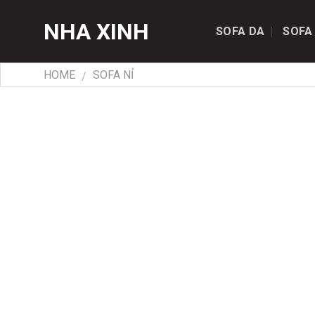
Skip
NHA XINH
to
SOFA DA
SOFA
content
HOME
SOFA NỈ
/