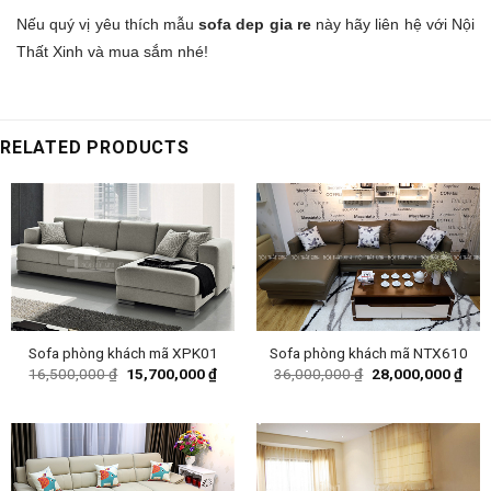
Nếu quý vị yêu thích mẫu
sofa dep gia re
này hãy liên hệ với Nội
Thất Xinh và mua sắm nhé!
RELATED PRODUCTS
Sofa phòng khách mã XPK01
Sofa phòng khách mã NTX610
Original
Current
Original
Curr
16,500,000
₫
15,700,000
₫
36,000,000
₫
28,000,000
₫
price
price
price
pric
was:
is:
was:
is:
16,500,000 ₫.
15,700,000 ₫.
36,000,000 ₫.
28,0