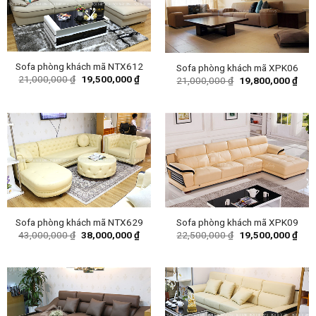
Sofa phòng khách mã NTX612
Sofa phòng khách mã XPK06
Original
Current
21,000,000
₫
19,500,000
₫
Original
Curr
21,000,000
₫
19,800,000
₫
price
price
price
pric
was:
is:
was:
is:
21,000,000 ₫.
19,500,000 ₫.
21,000,000 ₫.
19,8
Sofa phòng khách mã NTX629
Sofa phòng khách mã XPK09
Original
Current
Original
Curr
43,000,000
₫
38,000,000
₫
22,500,000
₫
19,500,000
₫
price
price
price
pric
was:
is:
was:
is:
43,000,000 ₫.
38,000,000 ₫.
22,500,000 ₫.
19,5