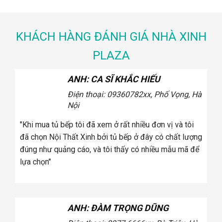
KHÁCH HÀNG ĐÁNH GIÁ NHÀ XINH
PLAZA
ANH: CA SĨ KHẮC HIẾU
Điện thoại: 0936.xxx078
2xx, Phố
Vọng, Hà Nội
"Khi mua ghế sofa tôi đã xem ở rất nhiều đơn vị và tôi
"K
đã chọn Cosy bởi ghế sofa ở đây có chất lượng đúng
đã
như quảng cáo, và tôi thấy có nhiều mẫu mã để lựa
đú
chọn"
lự
ANH: CA SĨ KHẮC HIẾU