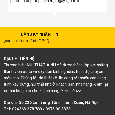
ph
ĐĂNG KÝ NHẬN TIN
[contact-form-7 id="120"]
ĐỊA CHỈ LIÊN HỆ
Thương hiệu
NỘI THẤT XINH
đã được thành lập với những
thành viên ưu tú và dày dặn kinh nghiệm, trình độ chuyên
môn cao. Chúng tôi đã thiết kế, thi công rất nhiều các công
trình xây dựng, nội thất nhà ở, khách sạn, nhà hàng...đem lại
sự hài lòng cao cho khách hàng. Xem tiếp>>
Địa chỉ: Số
226 Lê Trọng Tấn, Thanh Xuân, Hà Nội.
Tel: 024363.278.789 / 0975.90.3333