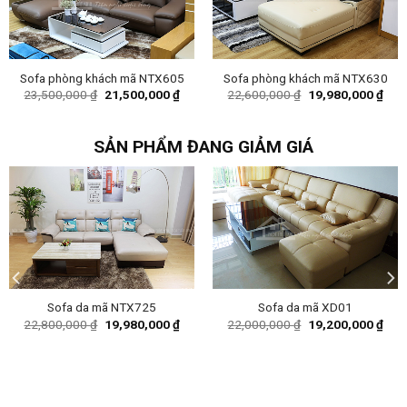
Sofa phòng khách mã NTX605
Sofa phòng khách mã NTX630
Original
Current
Original
Curr
23,500,000
₫
21,500,000
₫
22,600,000
₫
19,980,000
₫
price
price
price
pric
was:
is:
was:
is:
23,500,000 ₫.
21,500,000 ₫.
22,600,000 ₫.
19,9
SẢN PHẨM ĐANG GIẢM GIÁ
Sofa da mã NTX725
Sofa da mã XD01
ent
Original
Current
Original
Curr
22,800,000
₫
19,980,000
₫
22,000,000
₫
19,200,000
₫
e
price
price
price
pric
was:
is:
was:
is:
00,000 ₫.
22,800,000 ₫.
19,980,000 ₫.
22,000,000 ₫.
19,2