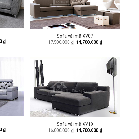
Sofa vải mã XV07
Current
00
₫
Original
Current
17,500,000
₫
14,700,000
₫
price
price
price
is:
was:
is:
 ₫.
18,000,000 ₫.
17,500,000 ₫.
14,700,000 ₫.
Sofa vải mã XV10
Current
00
₫
Original
Current
16,000,000
₫
14,700,000
₫
price
price
price
is:
was:
is: