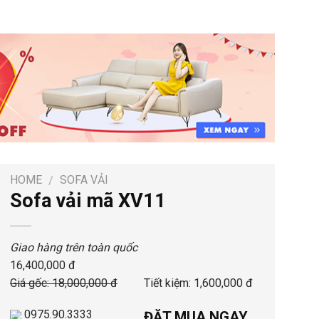
HOME
SOFA VẢI
/
Sofa vải mã XV11
Giao hàng trên toàn quốc
16,400,000 đ
Giá gốc: 18,000,000 đ
Tiết kiệm: 1,600,000 đ
0975.90.3333
ĐẶT MUA NGAY