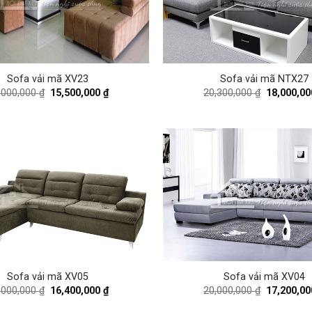
Sofa vải mã XV23
Sofa vải mã NTX27
Original
Current
Original
,000,000
₫
15,500,000
₫
20,300,000
₫
18,000,0
price
price
price
was:
is:
was:
17,000,000 ₫.
15,500,000 ₫.
20,300,000
Sofa vải mã XV05
Sofa vải mã XV04
Original
Current
Original
,000,000
₫
16,400,000
₫
20,000,000
₫
17,200,0
price
price
price
was:
is:
was: