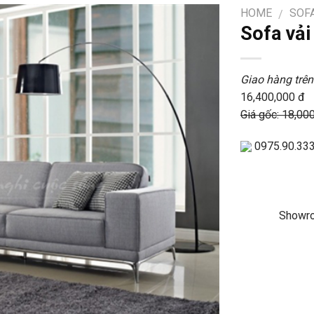
HOME
SOFA
/
Sofa vả
Giao hàng trên
16,400,000 đ
Giá gốc: 18,00
0975.90.33
Showro