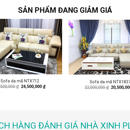
19,000,000 ₫.
16,400,000 ₫.
20,000,000
SẢN PHẨM ĐANG GIẢM GIÁ
Sofa da mã NTX712
Sofa da mã NTX183
Original
Current
,500,000
₫
24,500,000
₫
Original
22,000,000
₫
20,500,0
price
price
price
was:
is:
was:
26,500,000 ₫.
24,500,000 ₫.
22,000,000
CH HÀNG ĐÁNH GIÁ NHÀ XINH P