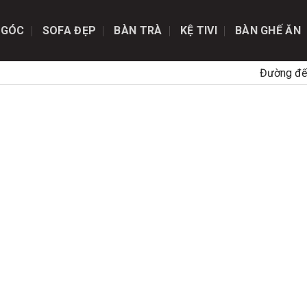
 GÓC
SOFA ĐẸP
BÀN TRÀ
KỆ TIVI
BÀN GHẾ ĂN
Đường đế