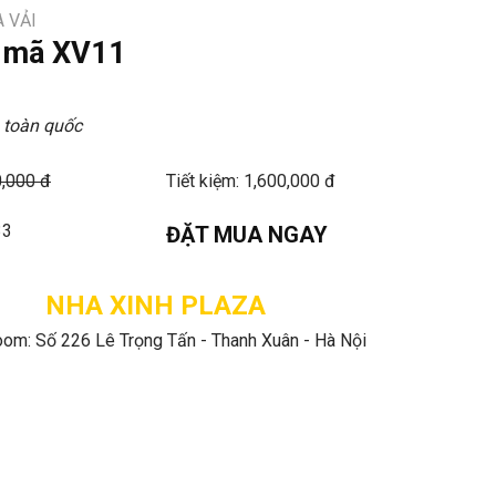
 VẢI
i mã XV11
 toàn quốc
0,000 đ
Tiết kiệm: 1,600,000 đ
33
ĐẶT MUA NGAY
NHA XINH PLAZA
om: Số 226 Lê Trọng Tấn - Thanh Xuân - Hà Nội