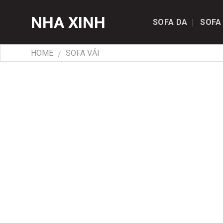
Skip
NHA XINH
to
SOFA DA
SOFA
content
HOME
SOFA VẢI
/