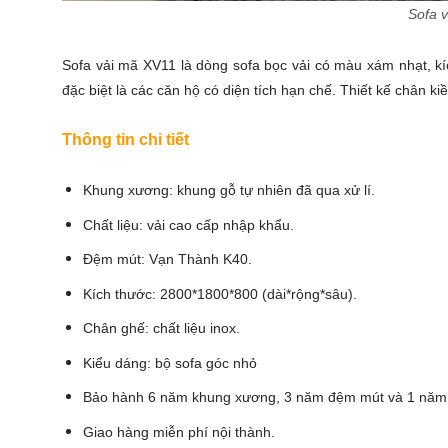
Sofa 
Sofa vải mã XV11 là dòng
sofa bọc vải
có màu xám nhạt, kí
đặc biệt là các căn hộ có diện tích hạn chế. Thiết kế chân k
Thông tin chi tiết
Khung xương: khung gỗ tự nhiên đã qua xử lí.
Chất liệu: vải cao cấp nhập khẩu.
Đệm mút: Vạn Thành K40.
Kích thước: 2800*1800*800 (dài*rộng*sâu).
Chân ghế: chất liệu inox.
Kiểu dáng: bộ sofa góc nhỏ
Bảo hành 6 năm khung xương, 3 năm đệm mút và 1 năm ch
Giao hàng miễn phí nội thành.