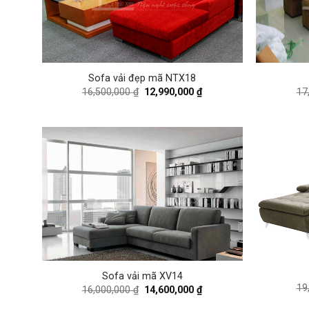
Sofa vải đẹp mã NTX18
Original
Current
16,500,000
₫
12,990,000
₫
17
price
price
was:
is:
16,500,000 ₫.
12,990,000 ₫.
Sofa vải mã XV14
19
Original
Current
16,000,000
₫
14,600,000
₫
price
price
was:
is: