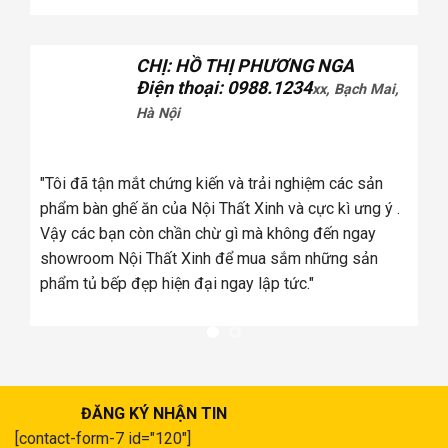
CHỊ: HỒ THỊ PHƯƠNG NGA
Điện thoại: 0988.1234
xx, Bạch Mai,
Hà Nội
tôi
úng
"Tôi đã tận mắt chứng kiến và trải nghiệm các sản
a
phẩm bàn ghế ăn của Nội Thất Xinh và cực kì ưng ý .
Vậy các bạn còn chần chừ gì mà không đến ngay
showroom Nội Thất Xinh để mua sắm những sản
phẩm tủ bếp đẹp hiện đại ngay lập tức."
ĐĂNG KÝ NHẬN TIN
[contact-form-7 id="120"]