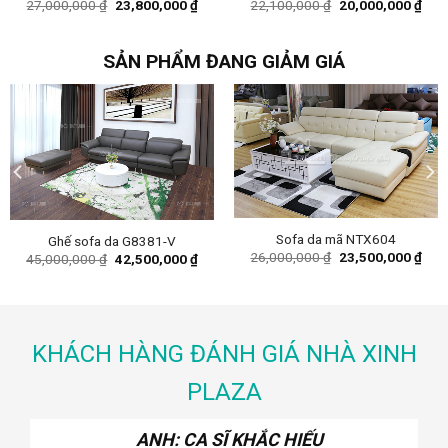
Original
Current
Original
Curr
27,000,000
₫
23,800,000
₫
22,100,000
₫
20,000,000
₫
price
price
price
pric
was:
is:
was:
is:
27,000,000 ₫.
23,800,000 ₫.
22,100,000 ₫.
20,0
SẢN PHẨM ĐANG GIẢM GIÁ
Sofa da mã NTX604
Ghế sofa da G8381-V
ent
Original
Curr
26,000,000
₫
23,500,000
₫
Original
Current
45,000,000
₫
42,500,000
₫
e
price
pric
price
price
was:
is:
was:
is:
00,000 ₫.
26,000,000 ₫.
23,5
45,000,000 ₫.
42,500,000 ₫.
KHÁCH HÀNG ĐÁNH GIÁ NHÀ XINH
PLAZA
ANH: CA SĨ KHẮC HIẾU