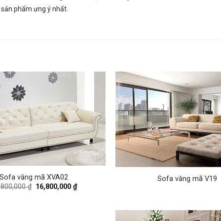
n sản phẩm ưng ý nhất.
Sofa văng mã XVA02
Sofa văng mã V19
Original
Current
,800,000
₫
16,800,000
₫
price
price
was:
is:
19,800,000 ₫.
16,800,000 ₫.