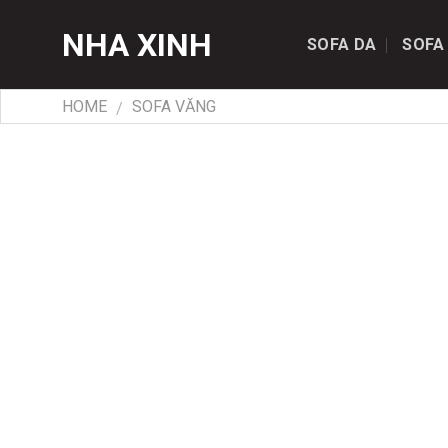
Skip
NHA XINH
to
SOFA DA
SOFA
content
HOME
SOFA VĂNG
/