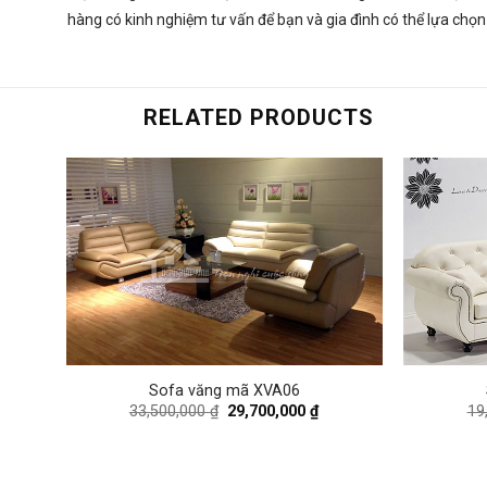
hàng có kinh nghiệm tư vấn để bạn và gia đình có thể lựa chọ
RELATED PRODUCTS
Sofa văng mã XVA06
Original
Current
33,500,000
₫
29,700,000
₫
19
price
price
was:
is:
33,500,000 ₫.
29,700,000 ₫.