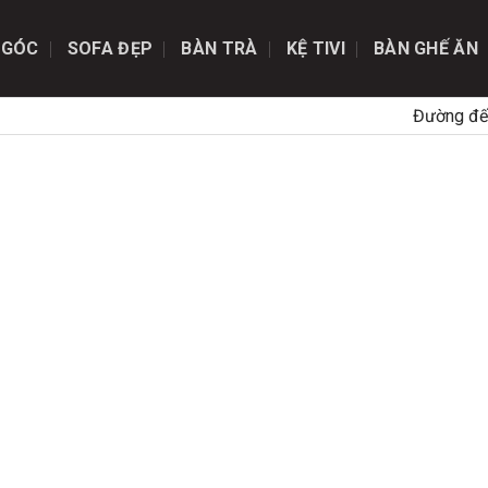
 GÓC
SOFA ĐẸP
BÀN TRÀ
KỆ TIVI
BÀN GHẾ ĂN
Đường đế