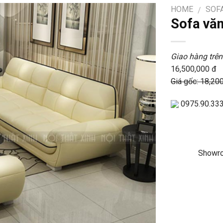
HOME
SOF
/
Sofa vă
Giao hàng trên
16,500,000 đ
Giá gốc: 18,20
0975.90.33
Showro