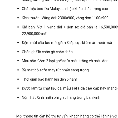
Chất liệu bọc: Da Malaysia nhập khẩu chất lượng cao
Kích thước: Văng dài: 2300×900, văng đơn 1100×900
Giá bán: Với 1 văng dài + đôn to: giá bán là 16,500,00
22,900,000vnđ
Đệm mút cấu tạo mới gồm 3 lớp cực kì êm ái, thoải mái
Chân ghế là chân gỗ chắc chắn
Màu sắc: Gồm 2 loại ghế sofa màu trắng và màu đen
Bề mặt bộ sofa may rút nhấn sang trọng
Thời gian bảo hành lến đến 6 năm
Được làm từ chất liệu da, mẫu
sofa da cao cấp
này mang đ
Nội Thất Xinh miễn phí giao hàng trong bán kính
Mọi thông tin cần hỗ trợ tư vấn, khách hàng có thể liên hệ v