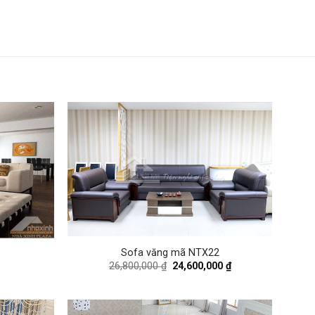
Sofa văng mã NTX22
Original
Current
26,800,000
₫
24,600,000
₫
price
price
was:
is:
26,800,000 ₫.
24,600,000 ₫.