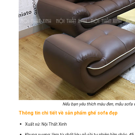
Nếu bạn yêu thích màu đen, mẫu sofa v
Thông tin chi tiết về sản phẩm ghế sofa đẹp
Xuất xứ:
Nội Thất Xinh
Khung xương: làm từ chất liệu gỗ sồi tự nhiên bền chắc, đ