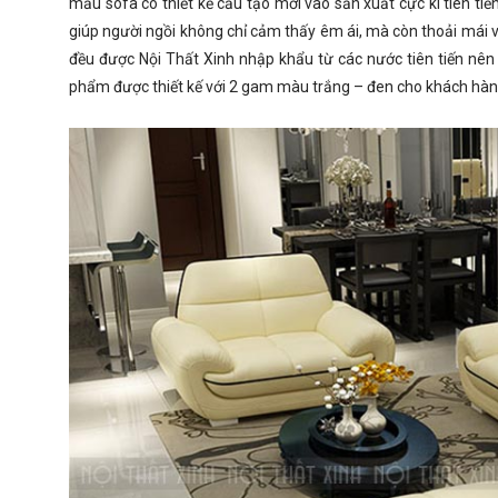
mẫu sofa có thiết kế cấu tạo mới vào sản xuất cực kì tiên tiế
giúp người ngồi không chỉ cảm thấy êm ái, mà còn thoải mái v
đều được Nội Thất Xinh nhập khẩu từ các nước tiên tiến nê
phẩm được thiết kế với 2 gam màu trắng – đen cho khách hàn