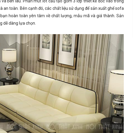
n và bền lâu. Phần mút lót cấu tạo gồm 3 lớp thiết kế dốc vào trong
à an toàn. Bên cạnh đó, các chất liệu sử dụng để sản xuất ghế sofa
n bạn hoàn toàn yên tâm về chất lượng, mẫu mã và giá thành. Sản
g dễ dàng lựa chọn.