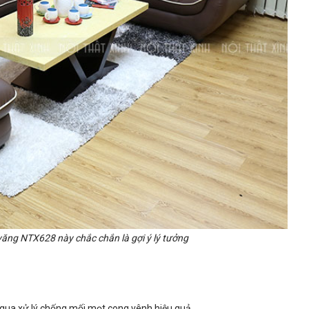
ăng NTX628 này chắc chắn là gợi ý lý tưởng
ã qua xử lý chống mối mọt cong vênh hiệu quả