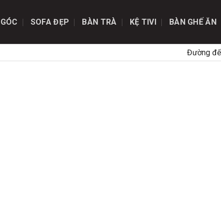
 GÓC
SOFA ĐẸP
BÀN TRÀ
KỆ TIVI
BÀN GHẾ ĂN
Đường đế