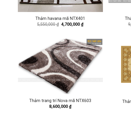
Thảm havana mã NTX401
Th
Original
Current
5,550,000
₫
4,700,000
₫
9
price
price
was:
is:
5,550,000 ₫.
4,700,000 ₫.
Thảm trang trí Nova mã NTX603
Thảm
8,600,000
₫