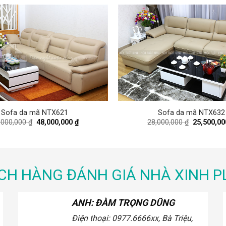
Sofa da mã NTX621
Sofa da mã NTX632
Original
Current
Original
,000,000
₫
48,000,000
₫
28,000,000
₫
25,500,0
price
price
price
was:
is:
was:
54,000,000 ₫.
48,000,000 ₫.
28,000,000
CH HÀNG ĐÁNH GIÁ NHÀ XINH P
ANH: CA SĨ KHẮC HIẾU
ố
Điện thoại: 0936.xxx078
2xx, Phố