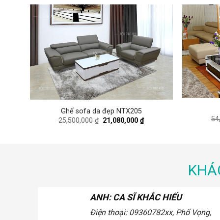
Ghế sofa da đẹp NTX205
rrent
54
Original
Current
25,500,000
₫
21,080,000
₫
ice
price
price
was:
is:
,500,000 ₫.
25,500,000 ₫.
21,080,000 ₫.
KHÁ
ƠNG NGA
ANH: CA SĨ KHẮC HIẾU
234
xx, Bạch
Điện thoại: 0936.xxx078
2xx, Ph