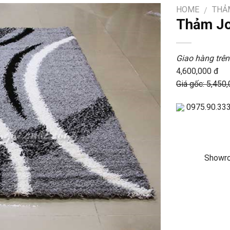
HOME
THẢ
/
Thảm J
Giao hàng trên
4,600,000 đ
Giá gốc: 5,450
0975.90.33
Showro