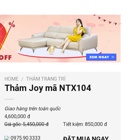
HOME
THẢM TRANG TRÍ
/
Thảm Joy mã NTX104
Giao hàng trên toàn quốc
4,600,000 đ
Giá gốc: 5,450,000 đ
Tiết kiệm: 850,000 đ
0975.90.3333
ĐẶT MUA NGAY