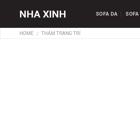
Skip
NHA XINH
to
SOFA DA
SOFA
content
HOME
THẢM TRANG TRÍ
/