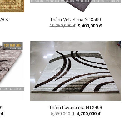
28 K
Thảm Velvet mã NTX500
Original
Current
10,250,000
₫
9,400,000
₫
price
price
was:
is:
10,250,000 ₫.
9,400,000 ₫.
01
Thảm havana mã NTX409
Current
Original
Current
0
₫
5,550,000
₫
4,700,000
₫
price
price
price
is:
was:
is:
₫.
8,600,000 ₫.
5,550,000 ₫.
4,700,000 ₫.