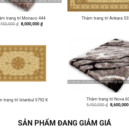
Thảm trang trí Ankara 53
ảm trang trí Monaco 444
Original
Current
,450,000
₫
8,000,000
₫
price
price
was:
is:
9,450,000 ₫.
8,000,000 ₫.
Thảm trang trí Nova 6
 trang trí Istanbul 5792 K
Original
9,450,000
₫
8,600,00
price
was:
9,450,000 
SẢN PHẨM ĐANG GIẢM GIÁ