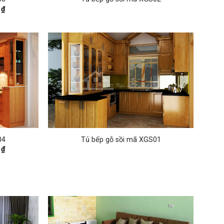
Current
0
₫
price
is:
₫.
4,800,000 ₫.
04
Tủ bếp gỗ sồi mã XGS01
Current
0
₫
price
is:
₫.
4,800,000 ₫.