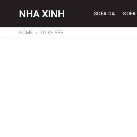
Skip
NHA XINH
to
SOFA DA
SOFA
content
HOME
TỦ KỆ BẾP
/