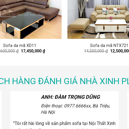
Sofa da mã XD11
Sofa da mã NTX721
Original
Current
Original
,600,000
₫
17,450,000
₫
14,500,000
₫
12,500,0
price
price
price
was:
is:
was:
19,600,000 ₫.
17,450,000 ₫.
14,500,000
CH HÀNG ĐÁNH GIÁ NHÀ XINH P
ANH: CA SĨ KHẮC HIẾU
Điện thoại: 0936.xxx078
2xx, Phố
Vọng, Hà Nội
"Khi mua ghế sofa tôi đã xem ở rất nhiều đơn vị và