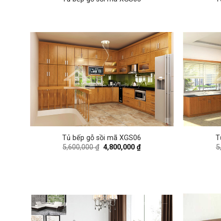
Tủ bếp gỗ sồi mã XGS06
T
Original
Current
5,600,000
₫
4,800,000
₫
5
price
price
was:
is:
5,600,000 ₫.
4,800,000 ₫.