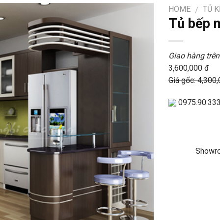
HOME
TỦ K
/
Tủ bếp 
Giao hàng trên
3,600,000 đ
Giá gốc: 4,300
0975.90.33
Showro