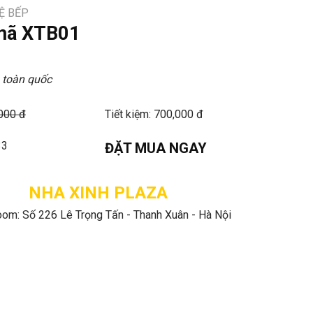
Ệ BẾP
mã XTB01
 toàn quốc
,000 đ
Tiết kiệm: 700,000 đ
33
ĐẶT MUA NGAY
NHA XINH PLAZA
om: Số 226 Lê Trọng Tấn - Thanh Xuân - Hà Nội