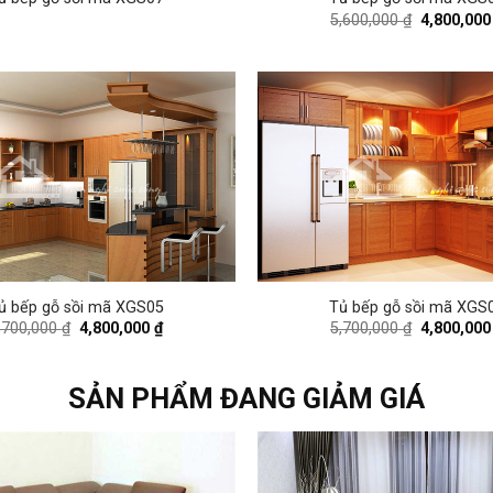
Original
5,600,000
₫
4,800,00
price
was:
5,600,000 
ủ bếp gỗ sồi mã XGS05
Tủ bếp gỗ sồi mã XGS
Original
Current
Original
,700,000
₫
4,800,000
₫
5,700,000
₫
4,800,00
price
price
price
was:
is:
was:
5,700,000 ₫.
4,800,000 ₫.
5,700,000 
SẢN PHẨM ĐANG GIẢM GIÁ