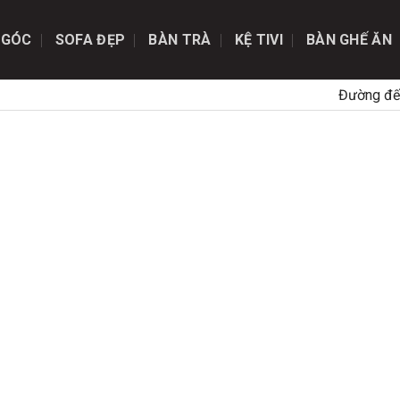
 GÓC
SOFA ĐẸP
BÀN TRÀ
KỆ TIVI
BÀN GHẾ ĂN
Đường đế