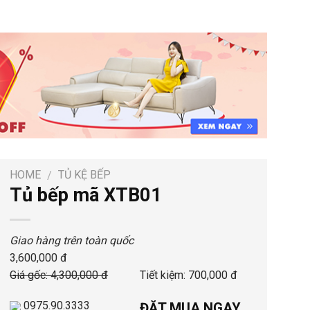
HOME
TỦ KỆ BẾP
/
Tủ bếp mã XTB01
Giao hàng trên toàn quốc
3,600,000 đ
Giá gốc: 4,300,000 đ
Tiết kiệm: 700,000 đ
0975.90.3333
ĐẶT MUA NGAY