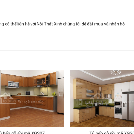
àng có thể liên hệ với Nội Thất Xinh chúng tôi để đặt mua và nhận hỗ
ủ bếp gỗ sồi mã XGS07
Tủ bếp gỗ sồi mã XGS