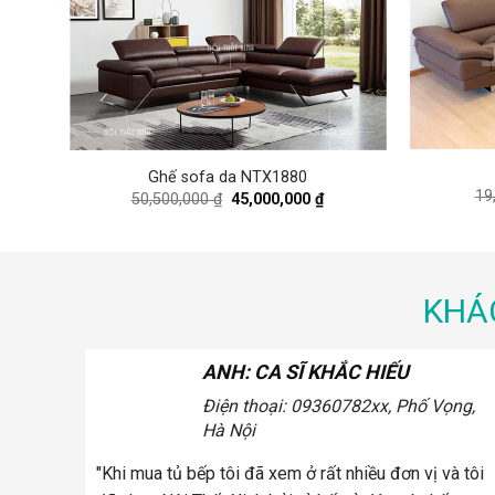
Ghế sofa da NTX1880
19
rrent
Original
Current
50,500,000
₫
45,000,000
₫
ice
price
price
was:
is:
,700,000 ₫.
50,500,000 ₫.
45,000,000 ₫.
KHÁ
ANH: CA SĨ KHẮC HIẾU
Điện thoại: 0936.xxx078
2xx, Phố
Vọng, Hà Nội
"Khi mua ghế sofa tôi đã xem ở rất nhiều đơn vị và