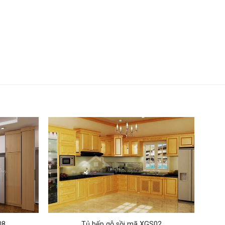
08
Tủ bếp gỗ sồi mã XGS02