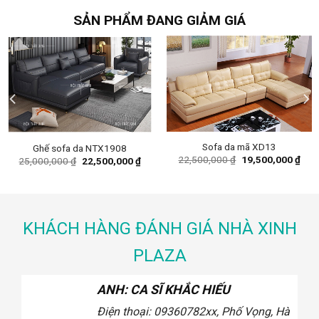
17,300,000 ₫.
15,500,000 ₫.
SẢN PHẨM ĐANG GIẢM GIÁ
Sofa da mã XD13
Ghế sofa da NTX1908
ent
Original
Curr
22,500,000
₫
19,500,000
₫
Original
Current
25,000,000
₫
22,500,000
₫
e
price
pric
price
price
was:
is:
was:
is:
00,000 ₫.
22,500,000 ₫.
19,5
25,000,000 ₫.
22,500,000 ₫.
KHÁCH HÀNG ĐÁNH GIÁ NHÀ XINH
PLAZA
ANH: CA SĨ KHẮC HIẾU
Điện thoại: 0936078
2xx, Phố Vọng, Hà