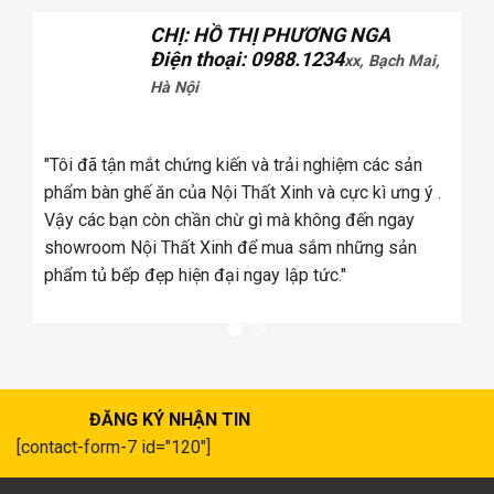
CHỊ: HỒ THỊ PHƯƠNG NGA
Điện thoại: 0988.1234
xx, Bạch Mai,
Hà Nội
tôi
úng
"Tôi đã tận mắt chứng kiến và trải nghiệm các sản
a
phẩm bàn ghế ăn của Nội Thất Xinh và cực kì ưng ý .
Vậy các bạn còn chần chừ gì mà không đến ngay
showroom Nội Thất Xinh để mua sắm những sản
phẩm tủ bếp đẹp hiện đại ngay lập tức."
ĐĂNG KÝ NHẬN TIN
[contact-form-7 id="120"]