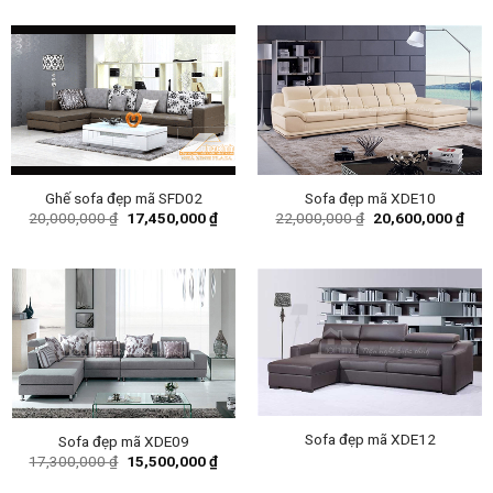
was:
is:
was:
is:
20,000,000 ₫.
18,100,000 ₫.
23,500,000 ₫.
21,5
Ghế sofa đẹp mã SFD02
Sofa đẹp mã XDE10
Original
Current
Original
Curr
20,000,000
₫
17,450,000
₫
22,000,000
₫
20,600,000
₫
price
price
price
pric
was:
is:
was:
is:
20,000,000 ₫.
17,450,000 ₫.
22,000,000 ₫.
20,6
Sofa đẹp mã XDE12
Sofa đẹp mã XDE09
Original
Current
17,300,000
₫
15,500,000
₫
price
price
was:
is: