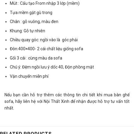
Mút : Cấu tạo From nhập 3 lớp (mềm)
Tựa mềm gật gù trong
Chân : gỗ vuông, màu đen
Khung: Gỗ tự nhiên
Chiều quay góc: ngồi vào là góc phải
Đôn:400×400- 2 cái chất liệu giống sofa
Gối 3 cái : cùng màu da sofa
Chú ý: Đệm ngồi lưu ý dốc 40, Độn phồng mặt
Vận chuyển miễn phí
Nếu bạn cần hỗ trợ thêm các thông tin chi tiết khi mua
bàn ghế
sofa
, hãy liên hệ với Nội Thất Xinh để nhận được hỗ trợ tư vấn tốt
nhất.
RELATED PRODUCTS