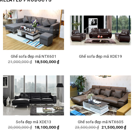
Ghế sofa đẹp mã NTX601
Ghế sofa đẹp mã XDE19
Original
Current
21,000,000
₫
18,500,000
₫
price
price
was:
is:
21,000,000 ₫.
18,500,000 ₫.
Sofa đẹp mã XDE13
Ghế sofa đẹp mã NTX605
Original
Current
Original
Curr
20,000,000
₫
18,100,000
₫
23,500,000
₫
21,500,000
₫
price
price
price
pric