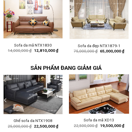
Sofa da mã NTX1830
Sofa da đẹp NTX1879-1
Original
Current
14,000,000
₫
12,810,000
₫
Original
Curr
75,000,000
₫
65,000,000
₫
price
price
price
pric
was:
is:
was:
is:
14,000,000 ₫.
12,810,000 ₫.
75,000,000 ₫.
65,0
SẢN PHẨM ĐANG GIẢM GIÁ
Sofa da mã XD13
Ghế sofa da NTX1908
ent
Original
Curr
22,500,000
₫
19,500,000
₫
Original
Current
25,000,000
₫
22,500,000
₫
e
price
pric
price
price