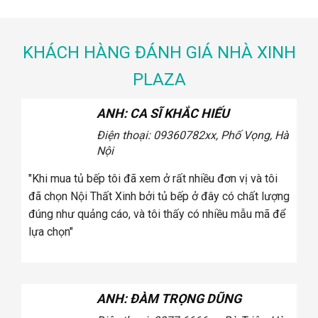
was:
is:
was:
is:
00,000 ₫.
22,500,000 ₫.
19,5
25,000,000 ₫.
22,500,000 ₫.
KHÁCH HÀNG ĐÁNH GIÁ NHÀ XINH
PLAZA
ANH: CA SĨ KHẮC HIẾU
Vọng, Hà
Điện thoại: 0936.xxx078
2xx, Phố
Vọng, Hà Nội
và tôi
"Khi mua ghế sofa tôi đã xem ở rất nhiều đơn vị và tôi
ất lượng
đã chọn Cosy bởi ghế sofa ở đây có chất lượng đúng
u mã để
như quảng cáo, và tôi thấy có nhiều mẫu mã để lựa
chọn"
ANH: CA SĨ KHẮC HIẾU