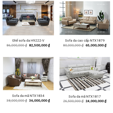
Ghế sofa da H9222-V
Sofa da cao cấp NTX1879
Original
Current
Original
Curr
86,000,000
₫
82,500,000
₫
80,000,000
₫
65,000,000
₫
price
price
price
pric
was:
is:
was:
is:
86,000,000 ₫.
82,500,000 ₫.
80,000,000 ₫.
65,0
Sofa da mã NTX1834
Sofa da mã NTX1817
Original
Current
38,000,000
₫
36,000,000
₫
Original
Curr
26,500,000
₫
24,000,000
₫
price
price
price
pric
was:
is:
was:
is:
38,000,000 ₫.
36,000,000 ₫.
26,500,000 ₫.
24,0