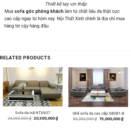
Thiết kế tay vịn thấp
Mua
sofa góc phòng khách
làm từ chất liệu da thật cực
cao cấp ngay từ hôm nay. Nội Thất Xinh chính là địa chỉ mua
hàng tin cậy hàng đầu.
RELATED PRODUCTS
Sofa da mã NTX607
Ghế sofa da cao cấp G8381-B
Original
Current
24,000,000
₫
20,500,000
₫
Original
Curr
83,000,000
₫
75,000,000
₫
price
price
price
pric
was:
is:
was:
is:
24,000,000 ₫.
20,500,000 ₫.
83,000,000 ₫.
75,0