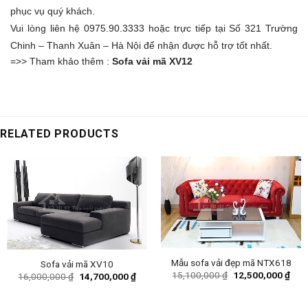
phục vụ quý khách.
Vui lòng liên hệ 0975.90.3333 hoặc trực tiếp tại Số 321 Trường
Chinh – Thanh Xuân – Hà Nội để nhận được hỗ trợ tốt nhất.
=>> Tham khảo thêm :
Sofa vải mã XV12
RELATED PRODUCTS
Mẫu sofa vải đẹp mã NTX618
Sofa vải mã XV10
Original
Curr
15,100,000
₫
12,500,000
₫
Original
Current
16,000,000
₫
14,700,000
₫
price
pric
price
price
was:
is:
was:
is:
15,100,000 ₫.
12,5
16,000,000 ₫.
14,700,000 ₫.