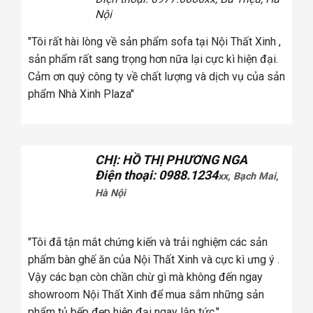
Nội
"Tôi rất hài lòng về sản phẩm sofa tại Nội Thất Xinh ,
"Khi mua
sản phẩm rất sang trọng hơn nữa lại cực kì hiện đại.
đã chọn 
Cảm ơn quý công ty về chất lượng và dịch vụ của sản
như quản
phẩm Nhà Xinh Plaza"
chọn"
CHỊ: HỒ THỊ PHƯƠNG NGA
Điện thoại: 0988.1234
xx, Bạch Mai,
Hà Nội
"Khi mua
đã chọn 
"Tôi đã tận mắt chứng kiến và trải nghiệm các sản
như quản
phẩm bàn ghế ăn của Nội Thất Xinh và cực kì ưng ý .
chọn"
Vậy các bạn còn chần chừ gì mà không đến ngay
showroom Nội Thất Xinh để mua sắm những sản
phẩm tủ bếp đẹp hiện đại ngay lập tức."