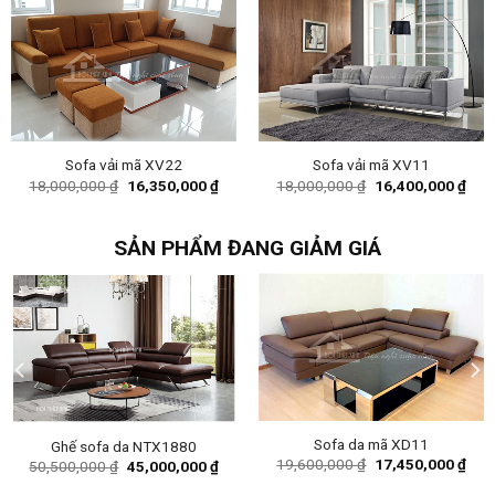
Sofa vải mã XV22
Sofa vải mã XV11
Original
Current
Original
Curr
18,000,000
₫
16,350,000
₫
18,000,000
₫
16,400,000
₫
price
price
price
pric
was:
is:
was:
is:
18,000,000 ₫.
16,350,000 ₫.
18,000,000 ₫.
16,4
SẢN PHẨM ĐANG GIẢM GIÁ
Sofa da mã XD11
Ghế sofa da NTX1880
Original
Curr
19,600,000
₫
17,450,000
₫
ent
Original
Current
50,500,000
₫
45,000,000
₫
price
pric
e
price
price
was:
is:
was:
is: