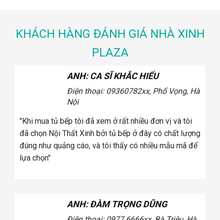
19,600,000 ₫.
17,4
00,000 ₫.
50,500,000 ₫.
45,000,000 ₫.
KHÁCH HÀNG ĐÁNH GIÁ NHÀ XINH
PLAZA
ANH: CA SĨ KHẮC HIẾU
Điện thoại: 0936078
2xx, Phố Vọng, Hà
Nội
"Khi mua tủ bếp tôi đã xem ở rất nhiều đơn vị và tôi
"Khi mua
đã chọn Nội Thất Xinh bởi tủ bếp ở đây có chất lượng
đã chọn 
đúng như quảng cáo, và tôi thấy có nhiều mẫu mã để
như quản
lựa chọn"
chọn"
ANH: ĐÀM TRỌNG DŨNG
Điện thoại: 0977.6666
xx, Bà Triệu, Hà