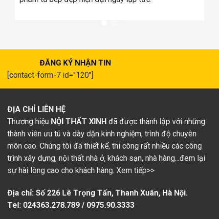
ĐĂNG KÝ NHẬN TIN
[contact-form-7 id="120"]
ĐỊA CHỈ LIÊN HỆ
Thương hiệu
NỘI THẤT XINH
đã được thành lập với những
thành viên ưu tú và dày dặn kinh nghiệm, trình độ chuyên
môn cao. Chúng tôi đã thiết kế, thi công rất nhiều các công
trình xây dựng, nội thất nhà ở, khách sạn, nhà hàng...đem lại
sự hài lòng cao cho khách hàng. Xem tiếp>>
Địa chỉ: Số
226 Lê Trọng Tấn, Thanh Xuân, Hà Nội.
Tel: 024363.278.789 / 0975.90.3333
CHÍNH SÁCH & QUY ĐỊNH