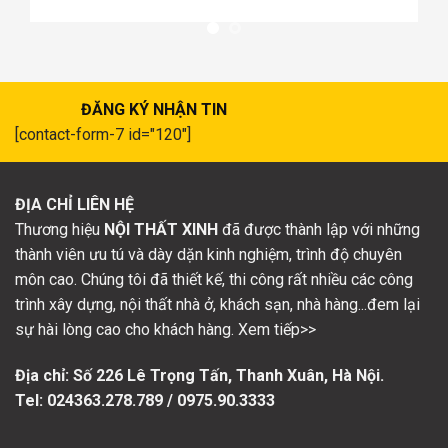
ĐĂNG KÝ NHẬN TIN
[contact-form-7 id="120"]
ĐỊA CHỈ LIÊN HỆ
Thương hiệu
NỘI THẤT XINH
đã được thành lập với những
thành viên ưu tú và dày dặn kinh nghiệm, trình độ chuyên
môn cao. Chúng tôi đã thiết kế, thi công rất nhiều các công
trình xây dựng, nội thất nhà ở, khách sạn, nhà hàng...đem lại
sự hài lòng cao cho khách hàng. Xem tiếp>>
Địa chỉ: Số
226 Lê Trọng Tấn, Thanh Xuân, Hà Nội.
Tel: 024363.278.789 / 0975.90.3333
CHÍNH SÁCH & QUY ĐỊNH