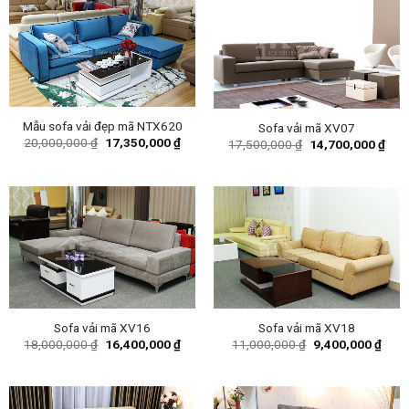
Mẫu sofa vải đẹp mã NTX620
Sofa vải mã XV07
Original
Current
20,000,000
₫
17,350,000
₫
Original
Curr
17,500,000
₫
14,700,000
₫
price
price
price
pric
was:
is:
was:
is:
20,000,000 ₫.
17,350,000 ₫.
17,500,000 ₫.
14,7
Sofa vải mã XV16
Sofa vải mã XV18
Original
Current
Original
Curr
18,000,000
₫
16,400,000
₫
11,000,000
₫
9,400,000
₫
price
price
price
price
was:
is:
was:
is:
18,000,000 ₫.
16,400,000 ₫.
11,000,000 ₫.
9,40