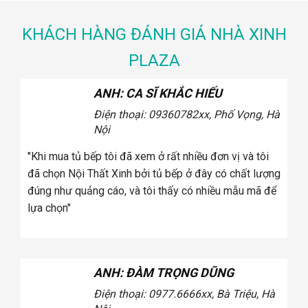
KHÁCH HÀNG ĐÁNH GIÁ NHÀ XINH
PLAZA
IẾU
ANH: CA SĨ KHẮC HIẾU
, Phố Vọng, Hà
Điện thoại: 0936.xxx078
2xx, Ph
Vọng, Hà Nội
 đơn vị và tôi
"Khi mua ghế sofa tôi đã xem ở rất nhiều đơn vị
ây có chất lượng
đã chọn Cosy bởi ghế sofa ở đây có chất lượ
hiều mẫu mã để
như quảng cáo, và tôi thấy có nhiều mẫu mã để
chọn"
DŨNG
ANH: CA SĨ KHẮC HIẾU
x, Bà Triệu, Hà
Điện thoại: 0936.xxx078
2xx, Ph