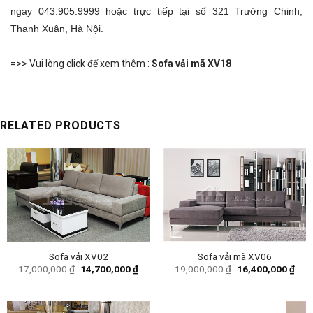
ngay 043.905.9999 hoặc trực tiếp tại số 321 Trường Chinh,
Thanh Xuân, Hà Nội.
=>> Vui lòng click để xem thêm :
Sofa vải mã XV18
RELATED PRODUCTS
Sofa vải XV02
Sofa vải mã XV06
Original
Current
Original
Curr
17,000,000
₫
14,700,000
₫
19,000,000
₫
16,400,000
₫
price
price
price
pric
was:
is:
was:
is:
17,000,000 ₫.
14,700,000 ₫.
19,000,000 ₫.
16,4