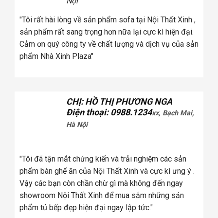
Vọng, Hà Nội
Nội Thất Xinh ,
"Khi mua ghế sofa tôi đã xem ở rất nhiều đơn vị
c kì hiện đại.
đã chọn Cosy bởi ghế sofa ở đây có chất lượ
dịch vụ của sản
như quảng cáo, và tôi thấy có nhiều mẫu mã để
chọn"
NG NGA
ANH: CA SĨ KHẮC HIẾU
34
xx, Bạch Mai,
Điện thoại: 0936.xxx078
2xx, Ph
Vọng, Hà Nội
"Khi mua ghế sofa tôi đã xem ở rất nhiều đơn vị
đã chọn Cosy bởi ghế sofa ở đây có chất lượ
hiệm các sản
như quảng cáo, và tôi thấy có nhiều mẫu mã để
cực kì ưng ý .
chọn"
g đến ngay
 những sản
."