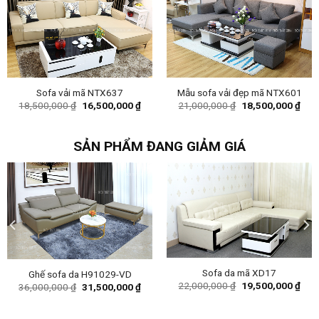
Sofa vải mã NTX637
Mẫu sofa vải đẹp mã NTX601
Original
Current
Original
Curr
18,500,000
₫
16,500,000
₫
21,000,000
₫
18,500,000
₫
price
price
price
pric
was:
is:
was:
is:
18,500,000 ₫.
16,500,000 ₫.
21,000,000 ₫.
18,5
SẢN PHẨM ĐANG GIẢM GIÁ
Sofa da mã XD17
Ghế sofa da H91029-VD
ent
Original
Curr
22,000,000
₫
19,500,000
₫
Original
Current
36,000,000
₫
31,500,000
₫
price
pric
price
price
was:
is:
was:
is:
0,000 ₫.
22,000,000 ₫.
19,5
36,000,000 ₫.
31,500,000 ₫.