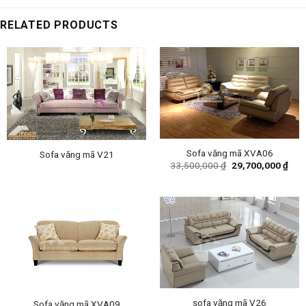
RELATED PRODUCTS
Sofa văng mã XVA06
Sofa văng mã V21
Original
Curr
33,500,000
₫
29,700,000
₫
price
pric
was:
is:
33,500,000 ₫.
29,7
sofa văng mã V26
Sofa văng mã XVA09