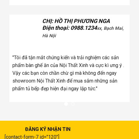
CHỊ: HỒ THỊ PHƯƠNG NGA
Điện thoại: 0988.1234
xx, Bạch Mai,
Hà Nội
tôi
úng
"Tôi đã tận mắt chứng kiến và trải nghiệm các sản
a
phẩm bàn ghế ăn của Nội Thất Xinh và cực kì ưng ý .
Vậy các bạn còn chần chừ gì mà không đến ngay
showroom Nội Thất Xinh để mua sắm những sản
phẩm tủ bếp đẹp hiện đại ngay lập tức."
ĐĂNG KÝ NHẬN TIN
[contact-form-7 id="120"]