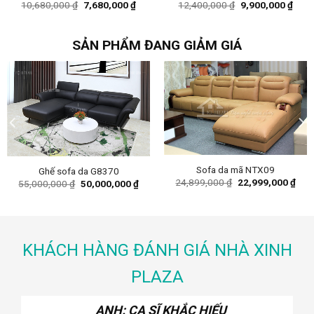
Original
Current
Original
Curr
10,680,000
₫
7,680,000
₫
12,400,000
₫
9,900,000
₫
price
price
price
price
was:
is:
was:
is:
10,680,000 ₫.
7,680,000 ₫.
12,400,000 ₫.
9,90
SẢN PHẨM ĐANG GIẢM GIÁ
Sofa da mã NTX09
Ghế sofa da G8370
nt
Original
Curr
24,899,000
₫
22,999,000
₫
Original
Current
55,000,000
₫
50,000,000
₫
price
pric
price
price
was:
is:
was:
is:
,000 ₫.
24,899,000 ₫.
22,9
55,000,000 ₫.
50,000,000 ₫.
KHÁCH HÀNG ĐÁNH GIÁ NHÀ XINH
PLAZA
ANH: CA SĨ KHẮC HIẾU