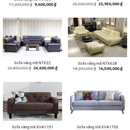
Original
Curr
26,000,000
₫
23,950,000
₫
Original
Current
11,200,000
₫
9,600,000
₫
price
pric
price
price
was:
is:
was:
is:
26,000,000 ₫.
23,9
11,200,000 ₫.
9,600,000 ₫.
Sofa văng mã NTX22
Sofa văng mã NTX628
Original
Current
26,800,000
₫
24,600,000
₫
Original
Curr
18,200,000
₫
16,500,000
₫
price
price
price
pric
was:
is:
was:
is:
26,800,000 ₫.
24,600,000 ₫.
18,200,000 ₫.
16,5
Sofa văng mã XVA1701
Sofa văng mã XVA1703