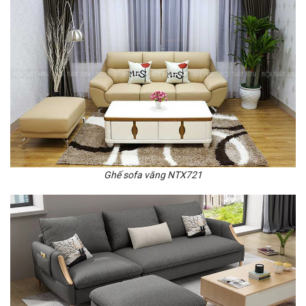
Ghế sofa văng NTX721