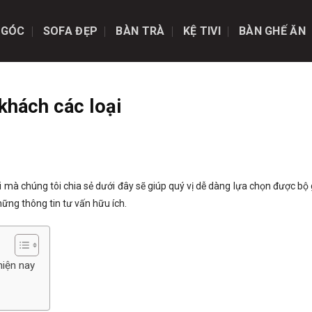
 GÓC
SOFA ĐẸP
BÀN TRÀ
KỆ TIVI
BÀN GHẾ ĂN
khách các loại
 mà chúng tôi chia sẻ dưới đây sẽ giúp quý vị dễ dàng lựa chọn được bộ
hững thông tin tư vấn hữu ích.
hiện nay