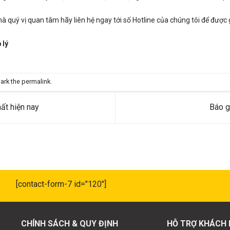
à quý vị quan tâm hãy liên hệ ngay tới số Hotline của chúng tôi để được g
 lý
ark the
permalink
.
ất hiện nay
Báo g
[contact-form-7 id="120"]
CHÍNH SÁCH & QUY ĐỊNH
HỖ TRỢ KHÁCH