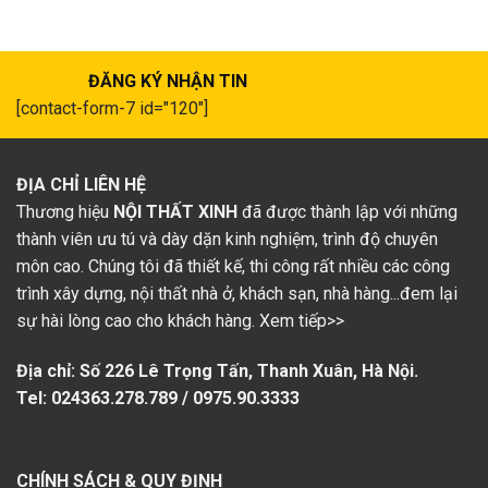
ĐĂNG KÝ NHẬN TIN
[contact-form-7 id="120"]
ĐỊA CHỈ LIÊN HỆ
Thương hiệu
NỘI THẤT XINH
đã được thành lập với những
thành viên ưu tú và dày dặn kinh nghiệm, trình độ chuyên
môn cao. Chúng tôi đã thiết kế, thi công rất nhiều các công
trình xây dựng, nội thất nhà ở, khách sạn, nhà hàng...đem lại
sự hài lòng cao cho khách hàng. Xem tiếp>>
Địa chỉ: Số
226 Lê Trọng Tấn, Thanh Xuân, Hà Nội.
Tel: 024363.278.789 / 0975.90.3333
CHÍNH SÁCH & QUY ĐỊNH