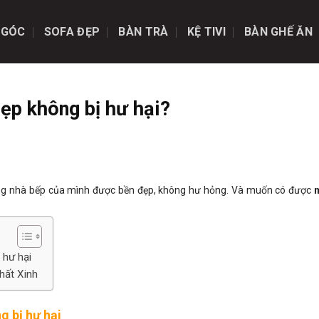
 GÓC
SOFA ĐẸP
BÀN TRÀ
KỆ TIVI
BÀN GHẾ ĂN
ẹp không bị hư hại?
ng nhà bếp của mình được bền đẹp, không hư hỏng. Và muốn có được
 hư hại
hất Xinh
g bị hư hại