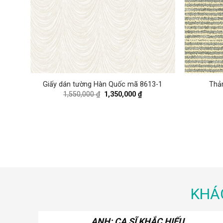
Giấy dán tường Hàn Quốc mã 8613-1
Thả
rrent
Original
Current
1,550,000
₫
1,350,000
₫
ice
price
price
was:
is:
,800,000 ₫.
1,550,000 ₫.
1,350,000 ₫.
KHÁ
ANH: CA SĨ KHẮC HIẾU