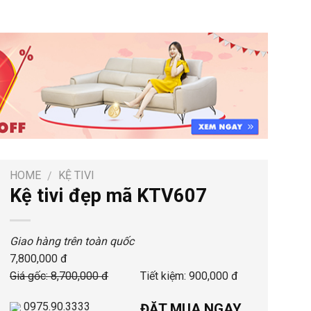
HOME
KỆ TIVI
/
Kệ tivi đẹp mã KTV607
Giao hàng trên toàn quốc
7,800,000 đ
Giá gốc: 8,700,000 đ
Tiết kiệm: 900,000 đ
0975.90.3333
ĐẶT MUA NGAY