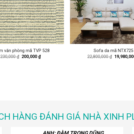
m văn phòng mã TVP 528
Sofa da mã NTX725
Original
Current
Original
230,000
₫
200,000
₫
22,800,000
₫
19,980,0
price
price
price
was:
is:
was:
230,000 ₫.
200,000 ₫.
22,800,000
CH HÀNG ĐÁNH GIÁ NHÀ XINH P
ANH: CA SĨ KHẮC HIẾU