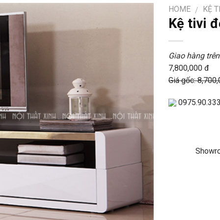
HOME
KỆ T
/
Kệ tivi
Giao hàng trên
7,800,000 đ
Giá gốc: 8,700
0975.90.33
Showro