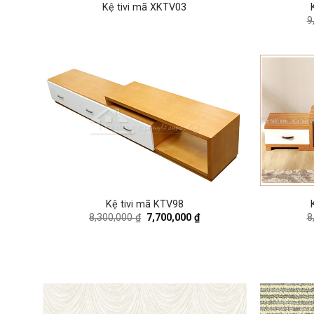
Kệ tivi mã XKTV03
9
Kệ tivi mã KTV98
Original
Current
8,300,000
₫
7,700,000
₫
8
price
price
was:
is:
8,300,000 ₫.
7,700,000 ₫.