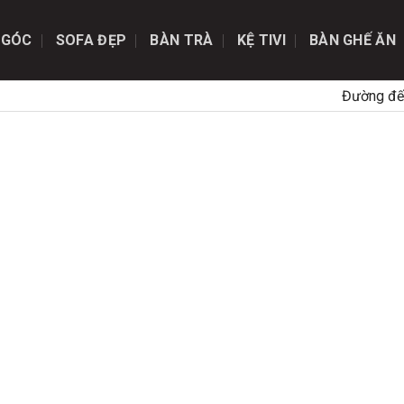
 GÓC
SOFA ĐẸP
BÀN TRÀ
KỆ TIVI
BÀN GHẾ ĂN
Đường đế