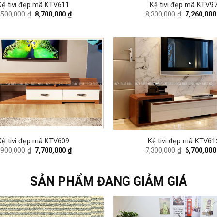
Kệ tivi đẹp mã KTV611
Kệ tivi đẹp mã KTV9
Original
Current
Original
,500,000
₫
8,700,000
₫
8,300,000
₫
7,260,00
price
price
price
was:
is:
was:
9,500,000 ₫.
8,700,000 ₫.
8,300,000 
Kệ tivi đẹp mã KTV609
Kệ tivi đẹp mã KTV61
Original
Current
Original
,900,000
₫
7,700,000
₫
7,300,000
₫
6,700,00
price
price
price
was:
is:
was:
8,900,000 ₫.
7,700,000 ₫.
7,300,000 
SẢN PHẨM ĐANG GIẢM GIÁ