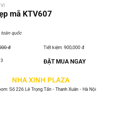
IVI
 đẹp mã KTV607
 toàn quốc
,000 đ
Tiết kiệm: 900,000 đ
33
ĐẶT MUA NGAY
NHA XINH PLAZA
om: Số 226 Lê Trọng Tấn - Thanh Xuân - Hà Nội