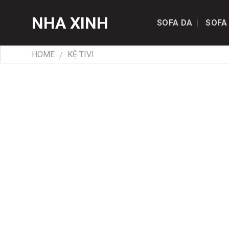
Skip
NHA XINH
to
SOFA DA
SOFA
content
HOME
KỆ TIVI
/