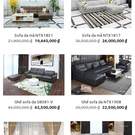
Sofa da mã NTX1831
Sofa da mã NTX1817
Original
Current
Original
Curr
21,800,000
₫
19,440,000
₫
26,500,000
₫
24,000,000
₫
price
price
price
pric
was:
is:
was:
is:
21,800,000 ₫.
19,440,000 ₫.
26,500,000 ₫.
24,0
Ghế sofa da G8381-V
Ghế sofa da NTX1908
Original
Current
Original
Curr
45,000,000
₫
42,500,000
₫
25,000,000
₫
22,500,000
₫
price
price
price
pric
was:
is:
was:
is:
45,000,000 ₫.
42,500,000 ₫.
25,000,000 ₫.
22,5