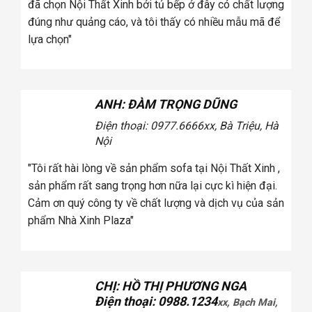
úng
đã chọn Nội Thất Xinh bởi tủ bếp ở đây có chất lượng
a
đúng như quảng cáo, và tôi thấy có nhiều mẫu mã để
lựa chọn"
ANH: ĐÀM TRỌNG DŨNG
Điện thoại: 0977.6666
xx, Bà Triệu, Hà
Nội
tôi
"Tôi rất hài lòng về sản phẩm sofa tại Nội Thất Xinh ,
úng
sản phẩm rất sang trọng hơn nữa lại cực kì hiện đại.
a
Cảm ơn quý công ty về chất lượng và dịch vụ của sản
phẩm Nhà Xinh Plaza"
CHỊ: HỒ THỊ PHƯƠNG NGA
Điện thoại: 0988.1234
xx, Bạch Mai,