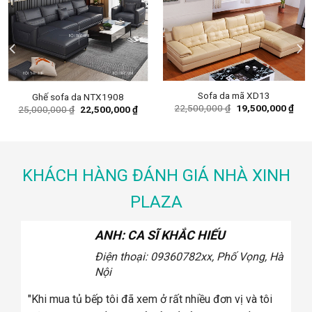
Sofa da mã XD13
Ghế sofa da NTX1908
ent
Original
Curr
22,500,000
₫
19,500,000
₫
Original
Current
25,000,000
₫
22,500,000
₫
e
price
pric
price
price
was:
is:
was:
is:
00,000 ₫.
22,500,000 ₫.
19,5
25,000,000 ₫.
22,500,000 ₫.
KHÁCH HÀNG ĐÁNH GIÁ NHÀ XINH
PLAZA
ANH: CA SĨ KHẮC HIẾU
Điện thoại: 0936078
2xx, Phố Vọng, Hà
Nội
tôi
"Khi mua tủ bếp tôi đã xem ở rất nhiều đơn vị và tôi