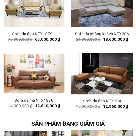
Sofa da đẹp NTX1879-1
Sofa da phòng khách NTX206
Original
Current
Original
Curr
75,000,000
₫
65,000,000
₫
21,000,000
₫
18,600,000
₫
price
price
price
pric
was:
is:
was:
is:
75,000,000 ₫.
65,000,000 ₫.
21,000,000 ₫.
18,6
Sofa da mã NTX1830
Sofa da đẹp NTX204
Original
Current
14,000,000
₫
12,810,000
₫
Original
Curr
15,000,000
₫
12,960,000
₫
price
price
price
pric
was:
is:
was:
is:
14,000,000 ₫.
12,810,000 ₫.
15,000,000 ₫.
12,9
SẢN PHẨM ĐANG GIẢM GIÁ