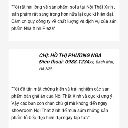
ẩm sofa tại Nội Thất Xinh ,
"Khi mua ghế sofa tôi đã xem ở rất 
n nữa lại cực kì hiện đại.
đã chọn Cosy bởi ghế sofa ở đây c
t lượng và dịch vụ của sản
như quảng cáo, và tôi thấy có nhiề
chọn"
THỊ PHƯƠNG NGA
ANH: CA SĨ KHẮC
: 0988.1234
xx, Bạch Mai,
Điện thoại: 0936.xx
Vọng, Hà Nội
"Khi mua ghế sofa tôi đã xem ở rất 
đã chọn Cosy bởi ghế sofa ở đây c
 và trải nghiệm các sản
như quảng cáo, và tôi thấy có nhiề
hất Xinh và cực kì ưng ý .
chọn"
 gì mà không đến ngay
để mua sắm những sản
ngay lập tức."