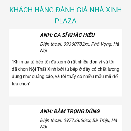
KHÁCH HÀNG ĐÁNH GIÁ NHÀ XINH
PLAZA
Ĩ KHẮC HIẾU
ANH: CA SĨ KHẮC
 0936078
2xx, Phố Vọng, Hà
Điện thoại: 0936.xx
Vọng, Hà Nội
ở rất nhiều đơn vị và tôi
"Khi mua ghế sofa tôi đã xem ở rất 
 tủ bếp ở đây có chất lượng
đã chọn Cosy bởi ghế sofa ở đây c
i thấy có nhiều mẫu mã để
như quảng cáo, và tôi thấy có nhiề
chọn"
 TRỌNG DŨNG
ANH: CA SĨ KHẮC
 0977.6666
xx, Bà Triệu, Hà
Điện thoại: 0936.xx
Vọng, Hà Nội