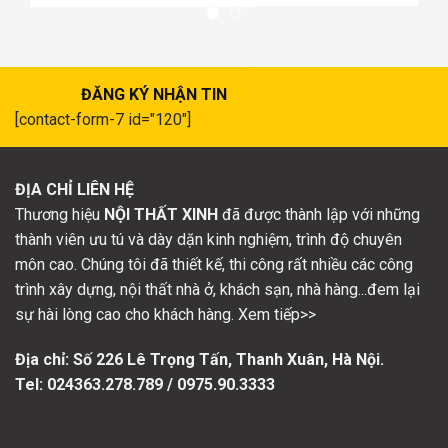
ĐĂNG KÝ NHẬN TIN
[contact-form-7 id="120"]
ĐỊA CHỈ LIÊN HỆ
Thương hiệu
NỘI THẤT XINH
đã được thành lập với những
thành viên ưu tú và dày dặn kinh nghiệm, trình độ chuyên
môn cao. Chúng tôi đã thiết kế, thi công rất nhiều các công
trình xây dựng, nội thất nhà ở, khách sạn, nhà hàng...đem lại
sự hài lòng cao cho khách hàng. Xem tiếp>>
Địa chỉ: Số
226 Lê Trọng Tấn, Thanh Xuân, Hà Nội.
Tel: 024363.278.789 / 0975.90.3333
CHÍNH SÁCH & QUY ĐỊNH
Chính sách chất lượng