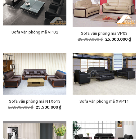
Sofa văn phòng mã VP02
Sofa văn phòng mã VP03
Original
Curr
28,000,000
₫
25,000,000
₫
price
pric
was:
is:
28,000,000 ₫.
25,0
Sofa văn phòng mã NTX613
Sofa văn phòng mã XVP11
Original
Current
27,000,000
₫
25,500,000
₫
price
price
was:
is:
27,000,000 ₫.
25,500,000 ₫.