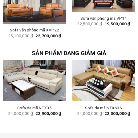
Sofa văn phòng mã VP14
Original
Curr
22,500,000
₫
19,500,000
₫
price
pric
Sofa văn phòng mã XVP22
was:
is:
Original
Current
22,500,000 ₫.
19,5
25,100,000
₫
22,700,000
₫
price
price
was:
is:
25,100,000 ₫.
22,700,000 ₫.
SẢN PHẨM ĐANG GIẢM GIÁ
Sofa da mã NTX35
Sofa da mã NTX636
ent
Original
Current
Original
Curr
24,000,000
₫
22,900,000
₫
24,000,000
₫
22,000,000
₫
e
price
price
price
pric
was:
is:
was:
is:
16,000 ₫.
24,000,000 ₫.
22,900,000 ₫.
24,000,000 ₫.
22,0