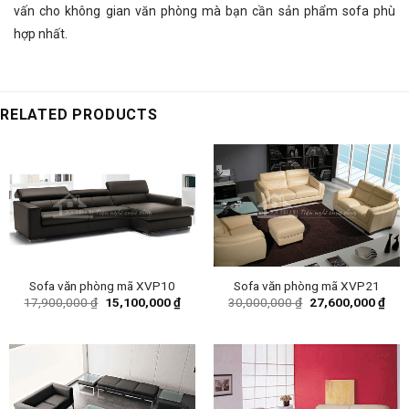
vấn cho không gian văn phòng mà bạn cần sản phẩm sofa phù
hợp nhất.
RELATED PRODUCTS
Sofa văn phòng mã XVP10
Sofa văn phòng mã XVP21
Original
Current
Original
Curr
17,900,000
₫
15,100,000
₫
30,000,000
₫
27,600,000
₫
price
price
price
pric
was:
is:
was:
is:
17,900,000 ₫.
15,100,000 ₫.
30,000,000 ₫.
27,6