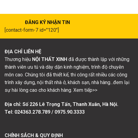
ĐĂNG KÝ NHẬN TIN
[contact-form-7 id="120"]
ĐỊA CHỈ LIÊN HỆ
Thương hiệu
NỘI THẤT XINH
đã được thành lập với những
thành viên ưu tú và dày dặn kinh nghiệm, trình độ chuyên
môn cao. Chúng tôi đã thiết kế, thi công rất nhiều các công
trình xây dựng, nội thất nhà ở, khách sạn, nhà hàng...đem lại
sự hài lòng cao cho khách hàng. Xem tiếp>>
Địa chỉ: Số
226 Lê Trọng Tấn, Thanh Xuân, Hà Nội.
Tel: 024363.278.789 / 0975.90.3333
CHÍNH SÁCH & QUY ĐỊNH