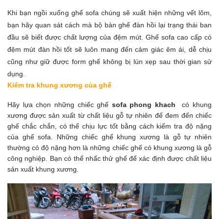
Khi bạn ngồi xuống ghế sofa chúng sẽ xuất hiện những vết lõm,
bạn hãy quan sát cách mà bộ bàn ghế đàn hồi lại trạng thái ban
đầu sẽ biết được chất lượng của đệm mút. Ghế sofa cao cấp có
đệm mút đàn hồi tốt sẽ luôn mang đến cảm giác êm ái, dễ chịu
cũng như giữ được form ghế không bị lún xẹp sau thời gian sử
dụng.
Kiểm tra khung xương của ghế
Hãy lựa chọn những chiếc ghế
sofa phong khach
có khung
xương được sản xuất từ chất liệu gỗ tự nhiên để đem đến chiếc
ghế chắc chắn, có thể chịu lực tốt bằng cách kiểm tra độ nặng
của ghế sofa. Những chiếc ghế khung xương là gỗ tự nhiên
thường có độ nặng hơn là những chiếc ghế có khung xương là gỗ
công nghiệp. Bạn có thể nhấc thử ghế để xác định được chất liệu
sản xuất khung xương.