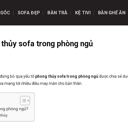
 GÓC
SOFA ĐẸP
BÀN TRÀ
KỆ TIVI
BÀN GHẾ ĂN
 thủy sofa trong phòng ngủ
 đừng bỏ qua yếu tố
phong thủy sofa trong phòng ngủ
được chia sẻ dướ
ừa mang tới nhiều điều may mắn cho bản thân.
rong phòng ngủ?
thủy