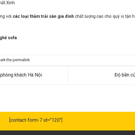
hất Xinh.
ùng với
các loại thảm trải sàn gia đình
chất lượng cao cho quý vị tận h
 ghế sofa
ark the
permalink
.
í phòng khách Hà Nội
Độ bền củ
[contact-form-7 id="120"]